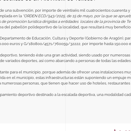
 de una subvención, por importe de veintiséis mil cuatrocientos cuarenta
emplada en la
“ORDEN ECD/543/2025, de 15 de mayo, por la que se aprueba
 de promoción turística dirigidas a entidades locales de la provincia de Te
área del pabellón polideportivo de la localidad,
que resultará muy beneficio
epartamento de Educación, Cultura y Deporte (Gobierno de Aragón), para e
.000 euros y G/180800/4571/760059/32222, por importe hasta 150.000 e
deportivo, teniendo éste una gran actividad, siendo usado por numerosas 
 de variados deportes, así como abarcando a personas de todas las edades
tante para el municipio, porque además de ofrecer unas instalaciones muy
vida en el municipio, estas infraestructuras están suponiendo un empuje m
 numerosas personas, que tienen que hacer uso de hoteles, restaurantes y 
uipamiento deportivo destinado a la escalada deportiva, una modalidad c