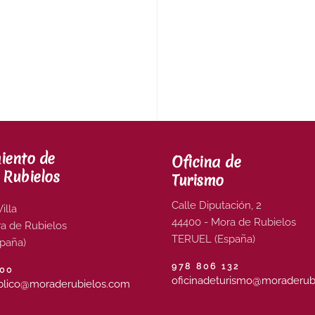
iento de
Oficina de
 Rubielos
Turismo
Calle Diputación, 2
illa
44400 - Mora de Rubielos
a de Rubielos
TERUEL (España)
paña)
978 806 132
000
oficinadeturismo@moraderub
blico@moraderubielos.com